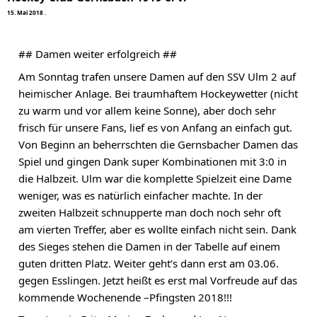
1
5
.
M
a
i
2
0
1
8
·
## Damen weiter erfolgreich ##
Am Sonntag trafen unsere Damen auf den SSV Ulm 2 auf 
heimischer Anlage. Bei traumhaftem Hockeywetter (nicht 
zu warm und vor allem keine Sonne), aber doch sehr 
frisch für unsere Fans, lief es von Anfang an einfach gut. 
Von Beginn an beherrschten die Gernsbacher Damen das 
Spiel und gingen Dank super Kombinationen mit 3:0 in 
die Halbzeit. Ulm war die komplette Spielzeit eine Dame 
weniger, was es natürlich einfacher machte. In der 
zweiten Halbzeit schnupperte man doch noch sehr oft 
am vierten Treffer, aber es wollte einfach nicht sein. Dank 
des Sieges stehen die Damen in der Tabelle auf einem 
guten dritten Platz. Weiter geht’s dann erst am 03.06. 
gegen Esslingen. Jetzt heißt es erst mal Vorfreude auf das 
kommende Wochenende –Pfingsten 2018!!!