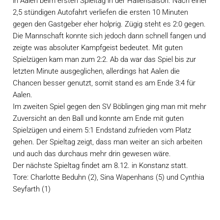
in Aalen beim ersten Spieltag in der Hallensaison. Nach einer 
2,5 stündigen Autofahrt verliefen die ersten 10 Minuten 
gegen den Gastgeber eher holprig. Zügig steht es 2:0 gegen. 
Die Mannschaft konnte sich jedoch dann schnell fangen und 
zeigte was absoluter Kampfgeist bedeutet. Mit guten 
Spielzügen kam man zum 2:2. Ab da war das Spiel bis zur 
letzten Minute ausgeglichen, allerdings hat Aalen die 
Chancen besser genutzt, somit stand es am Ende 3:4 für 
Aalen.
Im zweiten Spiel gegen den SV Böblingen ging man mit mehr 
Zuversicht an den Ball und konnte am Ende mit guten 
Spielzügen und einem 5:1 Endstand zufrieden vom Platz 
gehen. Der Spieltag zeigt, dass man weiter an sich arbeiten 
und auch das durchaus mehr drin gewesen wäre.
Der nächste Spieltag findet am 8.12. in Konstanz statt.
Tore: Charlotte Beduhn (2), Sina Wapenhans (5) und Cynthia 
Seyfarth (1)