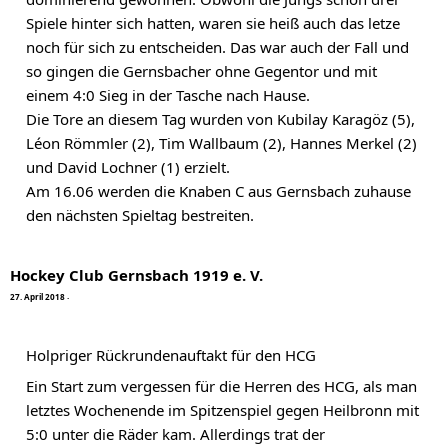
Spiele hinter sich hatten, waren sie heiß auch das letze 
noch für sich zu entscheiden. Das war auch der Fall und 
so gingen die Gernsbacher ohne Gegentor und mit 
einem 4:0 Sieg in der Tasche nach Hause.
Die Tore an diesem Tag wurden von Kubilay Karagöz (5), 
Léon Römmler (2), Tim Wallbaum (2), Hannes Merkel (2) 
und David Lochner (1) erzielt.
Am 16.06 werden die Knaben C aus Gernsbach zuhause 
den nächsten Spieltag bestreiten.
Hockey Club Gernsbach 1919 e. V.
2
7
.
A
p
r
i
l
2
0
1
8
·
Holpriger Rückrundenauftakt für den HCG
Ein Start zum vergessen für die Herren des HCG, als man 
letztes Wochenende im Spitzenspiel gegen Heilbronn mit 
5:0 unter die Räder kam. Allerdings trat der 