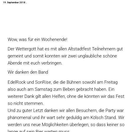
1
9
.
S
e
p
t
e
m
b
e
r
2
0
1
8
·
Wow, was für ein Wochenende!
Der Wettergott hat es mit allen Altstadtfest Teilnehmern gut 
gemeint und somit konnten wir zwei unglaubliche schöne 
Abende mit euch verbringen.
Wir danken den Band
EdelRock
 und 
SonRise
, die die Bühnen sowohl am Freitag 
also auch am Samstag zum Beben gebracht haben. Ein 
weiterer Dank gilt allen Helfen, ohne die könnten wir das Fest 
so nicht stemmen.
Und zu guter Letzt danken wir allen Besuchern, die Party war 
phänomenal und ihr wart sehr geduldig am Kölsch Stand. Wir 
werden uns neue Möglichkeiten überlegen, so dass keiner so 
lange auf sein Bier warten muss.