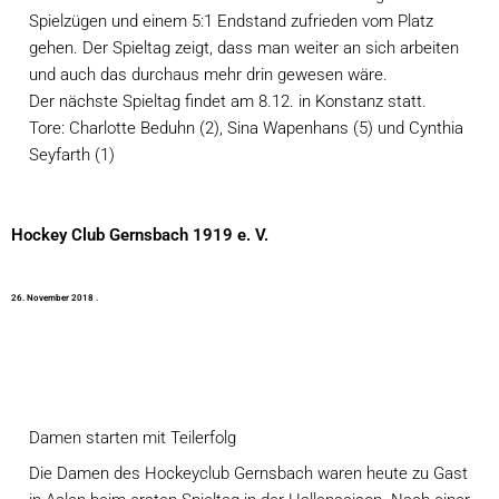
Spielzügen und einem 5:1 Endstand zufrieden vom Platz 
gehen. Der Spieltag zeigt, dass man weiter an sich arbeiten 
und auch das durchaus mehr drin gewesen wäre.
Der nächste Spieltag findet am 8.12. in Konstanz statt.
Tore: Charlotte Beduhn (2), Sina Wapenhans (5) und Cynthia 
Seyfarth (1)
Hockey Club Gernsbach 1919 e. V.
2
6
.
N
o
v
e
m
b
e
r
2
0
1
8
·
Damen starten mit Teilerfolg
Die Damen des Hockeyclub Gernsbach waren heute zu Gast 