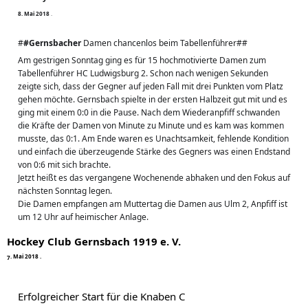
8
.
M
a
i
2
0
1
8
·
#
#Gernsbacher
 Damen chancenlos beim Tabellenführer##
Am gestrigen Sonntag ging es für 15 hochmotivierte Damen zum 
Tabellenführer HC Ludwigsburg 2. Schon nach wenigen Sekunden 
zeigte sich, dass der Gegner auf jeden Fall mit drei Punkten vom Platz 
gehen möchte. Gernsbach spielte in der ersten Halbzeit gut mit und es 
ging mit einem 0:0 in die Pause. Nach dem Wiederanpfiff schwanden 
die Kräfte der Damen von Minute zu Minute und es kam was kommen 
musste, das 0:1. Am Ende waren es Unachtsamkeit, fehlende Kondition 
und einfach die überzeugende Stärke des Gegners was einen Endstand 
von 0:6 mit sich brachte.
Jetzt heißt es das vergangene Wochenende abhaken und den Fokus auf 
nächsten Sonntag legen.
Die Damen empfangen am Muttertag die Damen aus Ulm 2, Anpfiff ist 
um 12 Uhr auf heimischer Anlage.
Hockey Club Gernsbach 1919 e. V.
.
M
a
i
2
0
1
8
7
·
Erfolgreicher Start für die Knaben C