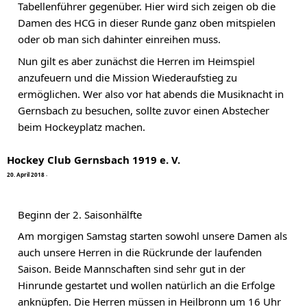
Tabellenführer gegenüber. Hier wird sich zeigen ob die 
Damen des HCG in dieser Runde ganz oben mitspielen 
oder ob man sich dahinter einreihen muss.
Nun gilt es aber zunächst die Herren im Heimspiel 
anzufeuern und die Mission Wiederaufstieg zu 
ermöglichen. Wer also vor hat abends die Musiknacht in 
Gernsbach zu besuchen, sollte zuvor einen Abstecher 
beim Hockeyplatz machen.
Hockey Club Gernsbach 1919 e. V.
2
0
.
A
p
r
i
l
2
0
1
8
·
Beginn der 2. Saisonhälfte
Am morgigen Samstag starten sowohl unsere Damen als 
auch unsere Herren in die Rückrunde der laufenden 
Saison. Beide Mannschaften sind sehr gut in der 
Hinrunde gestartet und wollen natürlich an die Erfolge 
anknüpfen. Die Herren müssen in Heilbronn um 16 Uhr 