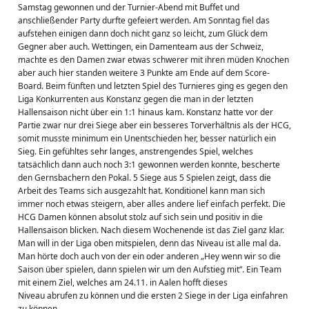
Samstag gewonnen und der Turnier-Abend mit Buffet und 
anschließender Party durfte gefeiert werden. Am Sonntag fiel das 
aufstehen einigen dann doch nicht ganz so leicht, zum Glück dem 
Gegner aber auch. Wettingen, ein Damenteam aus der Schweiz, 
machte es den Damen zwar etwas schwerer mit ihren müden Knochen 
aber auch hier standen weitere 3 Punkte am Ende auf dem Score-
Board. Beim fünften und letzten Spiel des Turnieres ging es gegen den 
Liga Konkurrenten aus Konstanz gegen die man in der letzten 
Hallensaison nicht über ein 1:1 hinaus kam. Konstanz hatte vor der 
Partie zwar nur drei Siege aber ein besseres Torverhältnis als der HCG, 
somit musste minimum ein Unentschieden her, besser natürlich ein 
Sieg. Ein gefühltes sehr langes, anstrengendes Spiel, welches 
tatsächlich dann auch noch 3:1 gewonnen werden konnte, bescherte 
den Gernsbachern den Pokal. 5 Siege aus 5 Spielen zeigt, dass die 
Arbeit des Teams sich ausgezahlt hat. Konditionel kann man sich 
immer noch etwas steigern, aber alles andere lief einfach perfekt. Die 
HCG Damen können absolut stolz auf sich sein und positiv in die 
Hallensaison blicken. Nach diesem Wochenende ist das Ziel ganz klar. 
Man will in der Liga oben mitspielen, denn das Niveau ist alle mal da. 
Man hörte doch auch von der ein oder anderen „Hey wenn wir so die 
Saison über spielen, dann spielen wir um den Aufstieg mit“. Ein Team 
mit einem Ziel, welches am 24.11. in Aalen hofft dieses
Niveau abrufen zu können und die ersten 2 Siege in der Liga einfahren 
zu können.