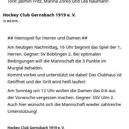
Tore: Jasmin Fritz, Marina Zorko und Lea Naumann
Hockey Club Gernsbach 1919 e. V.
1
2
.
M
a
i
2
0
1
8
·
## Heimspiel für Herren und Damen ##
Am heutigen Nachmittag, 16 Uhr beginnt das Spiel der 1. 
Herren. Gegner: SV Böblingen 2. Bei optimalen 
Bedingungen will die Mannschaft die 3 Punkte im 
Murgtal behalten.
Kommt vorbei und unterstützt sie dabei! Das Clubhaus ist 
Geöffnet und der Grill wird heiß laufen!
Am Sonntag um 12 Uhr wollen die Damen das 0:6 aus 
der Vorwoche vergessen machen. Gegner: SSV Ulm 2. 
Auch hier wünscht sich die Mannschaft wieder zahlreiche 
Unterstützung!
Hockey Club Gernsbach 1919 e. V.