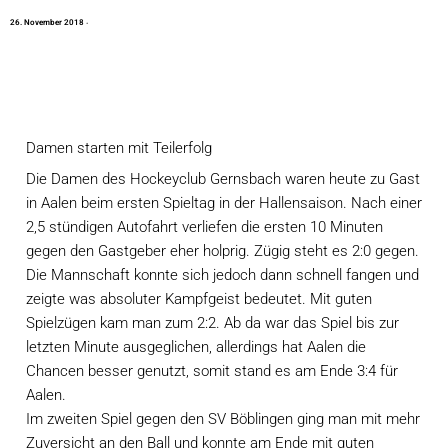
2
6
.
N
o
v
e
m
b
e
r
2
0
1
8
·
Damen starten mit Teilerfolg
Die Damen des Hockeyclub Gernsbach waren heute zu Gast 
in Aalen beim ersten Spieltag in der Hallensaison. Nach einer 
2,5 stündigen Autofahrt verliefen die ersten 10 Minuten 
gegen den Gastgeber eher holprig. Zügig steht es 2:0 gegen. 
Die Mannschaft konnte sich jedoch dann schnell fangen und 
zeigte was absoluter Kampfgeist bedeutet. Mit guten 
Spielzügen kam man zum 2:2. Ab da war das Spiel bis zur 
letzten Minute ausgeglichen, allerdings hat Aalen die 
Chancen besser genutzt, somit stand es am Ende 3:4 für 
Aalen.
Im zweiten Spiel gegen den SV Böblingen ging man mit mehr 
Zuversicht an den Ball und konnte am Ende mit guten 