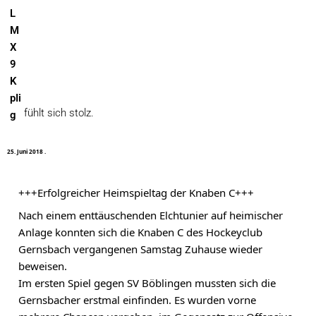
fühlt sich stolz.
2
5
.
J
u
n
i
2
0
1
8
·
+++Erfolgreicher Heimspieltag der Knaben C+++
Nach einem enttäuschenden Elchtunier auf heimischer 
Anlage konnten sich die Knaben C des Hockeyclub 
Gernsbach vergangenen Samstag Zuhause wieder 
beweisen.
Im ersten Spiel gegen SV Böblingen mussten sich die 
Gernsbacher erstmal einfinden. Es wurden vorne 