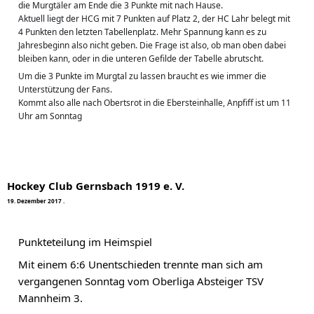
die Murgtäler am Ende die 3 Punkte mit nach Hause.
Aktuell liegt der HCG mit 7 Punkten auf Platz 2, der HC Lahr belegt mit 
4 Punkten den letzten Tabellenplatz. Mehr Spannung kann es zu 
Jahresbeginn also nicht geben. Die Frage ist also, ob man oben dabei 
bleiben kann, oder in die unteren Gefilde der Tabelle abrutscht.
Um die 3 Punkte im Murgtal zu lassen braucht es wie immer die 
Unterstützung der Fans.
Kommt also alle nach Obertsrot in die Ebersteinhalle, Anpfiff ist um 11 
Uhr am Sonntag
Hockey Club Gernsbach 1919 e. V.
1
9
.
D
e
z
e
m
b
e
r
2
0
1
7
·
Punkteteilung im Heimspiel
Mit einem 6:6 Unentschieden trennte man sich am 
vergangenen Sonntag vom Oberliga Absteiger TSV 
Mannheim 3.