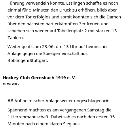
Führung verwandeln konnte. Esslingen schaffte es noch 
einmal für 5 Minuten den Druck zu erhöhen, blieb aber 
vor dem Tor erfolglos und somit konnten sich die Damen 
über den nächsten hart erkämpften 3er freuen und 
schieben sich wieder auf Tabellenplatz 2 mit starken 13 
Zählern.
Weiter geht’s am 23.06. um 13 Uhr auf heimischer 
Anlage gegen die Spielgemeinschaft aus 
Böblingen/Stuttgart.
Hockey Club Gernsbach 1919 e. V.
1
6
.
M
a
i
2
0
1
8
·
## Auf heimischer Anlage weiter ungeschlagen ##
Spannend machten es am vergangenen Samstag die 
1.Herrenmannschaft. Dabei sah es nach den ersten 35 
Minuten nach einem klaren Sieg aus.