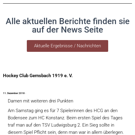
Alle aktuellen Berichte finden sie
auf der News Seite
Aktuelle Ergebnisse / Nachrichten
Hockey Club Gernsbach 1919 e. V.
1
1
.
D
e
z
e
m
b
e
r
2
0
1
8
·
Damen mit weiteren drei Punkten
Am Samstag ging es für 7 Spielerinnen des HCG an den 
Bodensee zum HC Konstanz. Beim ersten Spiel des Tages 
traf man auf den TSV Ludwigsburg 2. Ein Sieg sollte in 
diesem Spiel Pflicht sein, denn man war in allem überlegen. 