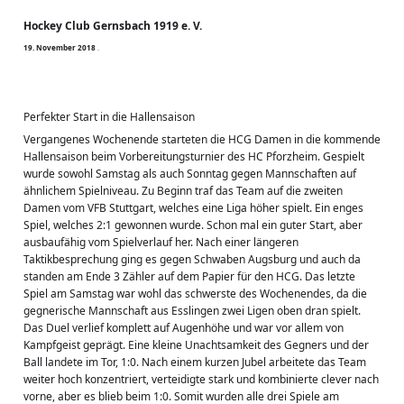
Hockey Club Gernsbach 1919 e. V.
1
9
.
N
o
v
e
m
b
e
r
2
0
1
8
·
Perfekter Start in die Hallensaison
Vergangenes Wochenende starteten die HCG Damen in die kommende 
Hallensaison beim Vorbereitungsturnier des HC Pforzheim. Gespielt 
wurde sowohl Samstag als auch Sonntag gegen Mannschaften auf 
ähnlichem Spielniveau. Zu Beginn traf das Team auf die zweiten 
Damen vom VFB Stuttgart, welches eine Liga höher spielt. Ein enges 
Spiel, welches 2:1 gewonnen wurde. Schon mal ein guter Start, aber 
ausbaufähig vom Spielverlauf her. Nach einer längeren 
Taktikbesprechung ging es gegen Schwaben Augsburg und auch da 
standen am Ende 3 Zähler auf dem Papier für den HCG. Das letzte 
Spiel am Samstag war wohl das schwerste des Wochenendes, da die 
gegnerische Mannschaft aus Esslingen zwei Ligen oben dran spielt. 
Das Duel verlief komplett auf Augenhöhe und war vor allem von 
Kampfgeist geprägt. Eine kleine Unachtsamkeit des Gegners und der 
Ball landete im Tor, 1:0. Nach einem kurzen Jubel arbeitete das Team 
weiter hoch konzentriert, verteidigte stark und kombinierte clever nach 
vorne, aber es blieb beim 1:0. Somit wurden alle drei Spiele am 