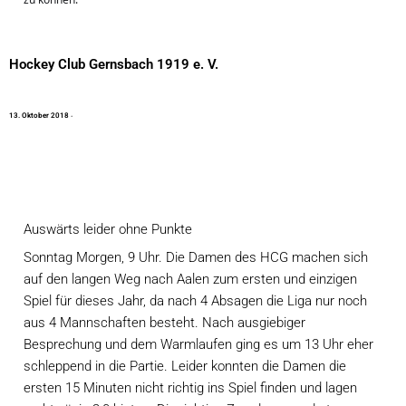
Hockey Club Gernsbach 1919 e. V.
1
3
.
O
k
t
o
b
e
r
2
0
1
8
·
Auswärts leider ohne Punkte
Sonntag Morgen, 9 Uhr. Die Damen des HCG machen sich 
auf den langen Weg nach Aalen zum ersten und einzigen 
Spiel für dieses Jahr, da nach 4 Absagen die Liga nur noch 
aus 4 Mannschaften besteht. Nach ausgiebiger 
Besprechung und dem Warmlaufen ging es um 13 Uhr eher 
schleppend in die Partie. Leider konnten die Damen die 
ersten 15 Minuten nicht richtig ins Spiel finden und lagen 