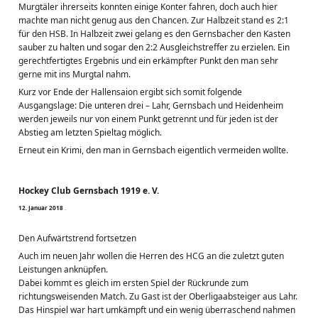
Murgtäler ihrerseits konnten einige Konter fahren, doch auch hier 
machte man nicht genug aus den Chancen. Zur Halbzeit stand es 2:1 
für den HSB. In Halbzeit zwei gelang es den Gernsbacher den Kasten 
sauber zu halten und sogar den 2:2 Ausgleichstreffer zu erzielen. Ein 
gerechtfertigtes Ergebnis und ein erkämpfter Punkt den man sehr 
gerne mit ins Murgtal nahm.
Kurz vor Ende der Hallensaion ergibt sich somit folgende 
Ausgangslage: Die unteren drei – Lahr, Gernsbach und Heidenheim 
werden jeweils nur von einem Punkt getrennt und für jeden ist der 
Abstieg am letzten Spieltag möglich.
Erneut ein Krimi, den man in Gernsbach eigentlich vermeiden wollte.
Hockey Club Gernsbach 1919 e. V.
1
2
.
J
a
n
u
a
r
2
0
1
8
·
Den Aufwärtstrend fortsetzen
Auch im neuen Jahr wollen die Herren des HCG an die zuletzt guten 
Leistungen anknüpfen.
Dabei kommt es gleich im ersten Spiel der Rückrunde zum 
richtungsweisenden Match. Zu Gast ist der Oberligaabsteiger aus Lahr. 
Das Hinspiel war hart umkämpft und ein wenig überraschend nahmen 