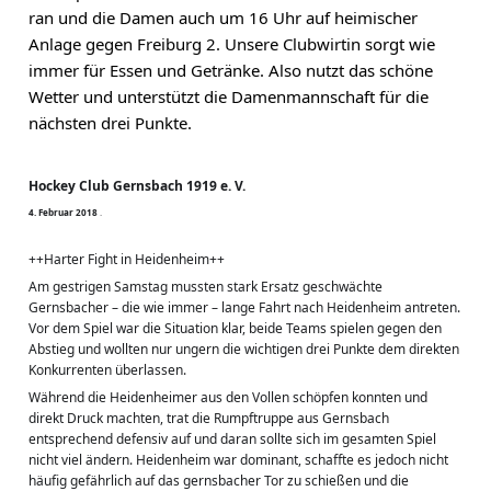
ran und die Damen auch um 16 Uhr auf heimischer 
Anlage gegen Freiburg 2. Unsere Clubwirtin sorgt wie 
immer für Essen und Getränke. Also nutzt das schöne 
Wetter und unterstützt die Damenmannschaft für die 
nächsten drei Punkte.
Hockey Club Gernsbach 1919 e. V.
4
.
F
e
b
r
u
a
r
2
0
1
8
·
++Harter Fight in Heidenheim++
Am gestrigen Samstag mussten stark Ersatz geschwächte 
Gernsbacher – die wie immer – lange Fahrt nach Heidenheim antreten. 
Vor dem Spiel war die Situation klar, beide Teams spielen gegen den 
Abstieg und wollten nur ungern die wichtigen drei Punkte dem direkten 
Konkurrenten überlassen.
Während die Heidenheimer aus den Vollen schöpfen konnten und 
direkt Druck machten, trat die Rumpftruppe aus Gernsbach 
entsprechend defensiv auf und daran sollte sich im gesamten Spiel 
nicht viel ändern. Heidenheim war dominant, schaffte es jedoch nicht 
häufig gefährlich auf das gernsbacher Tor zu schießen und die 