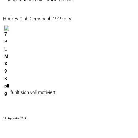
Hockey Club Gernsbach 1919 e. V.
fühlt sich voll motiviert.
1
4
.
S
e
p
t
e
m
b
e
r
2
0
1
8
·