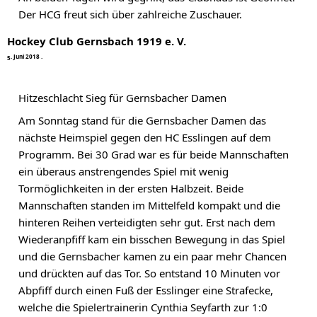
Der HCG freut sich über zahlreiche Zuschauer.
Hockey Club Gernsbach 1919 e. V.
.
J
u
n
i
2
0
1
8
5
·
Hitzeschlacht Sieg für Gernsbacher Damen
Am Sonntag stand für die Gernsbacher Damen das 
nächste Heimspiel gegen den HC Esslingen auf dem 
Programm. Bei 30 Grad war es für beide Mannschaften 
ein überaus anstrengendes Spiel mit wenig 
Tormöglichkeiten in der ersten Halbzeit. Beide 
Mannschaften standen im Mittelfeld kompakt und die 
hinteren Reihen verteidigten sehr gut. Erst nach dem 
Wiederanpfiff kam ein bisschen Bewegung in das Spiel 
und die Gernsbacher kamen zu ein paar mehr Chancen 
und drückten auf das Tor. So entstand 10 Minuten vor 
Abpfiff durch einen Fuß der Esslinger eine Strafecke, 
welche die Spielertrainerin Cynthia Seyfarth zur 1:0 