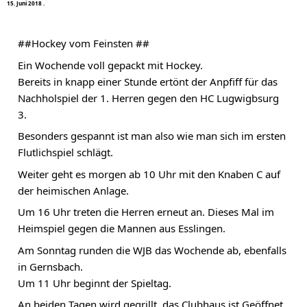
1
5
.
J
u
n
i
2
0
1
8
·
#
#Hockey
 vom Feinsten ##
Ein Wochende voll gepackt mit Hockey.
Bereits in knapp einer Stunde ertönt der Anpfiff für das 
Nachholspiel der 1. Herren gegen den HC Lugwigbsurg 
3.
Besonders gespannt ist man also wie man sich im ersten 
Flutlichspiel schlägt.
Weiter geht es morgen ab 10 Uhr mit den Knaben C auf 
der heimischen Anlage.
Um 16 Uhr treten die Herren erneut an. Dieses Mal im 
Heimspiel gegen die Mannen aus Esslingen.
Am Sonntag runden die WJB das Wochende ab, ebenfalls 
in Gernsbach.
Um 11 Uhr beginnt der Spieltag.
An beiden Tagen wird gegrillt, das Clubhaus ist Geöffnet. 