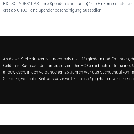
BIC: SOLADES1RAS Ihre Spenden sind nach § 10 b Einkommensteuergese
erst ab € 100,- eine Spendenbescheinigung ausstellen.
An dieser Stelle danken wir nochmals allen Mitgliedern und Freunden,
Geld- und Sachspenden unterstützen. Der HC Gernsbach ist für seine J
angewiesen. In den vergangenen 25 Jahren war das Spendenaufkommen j
Spenden, wenn die Beitragssätze weiterhin mäßig gehalten werden soll