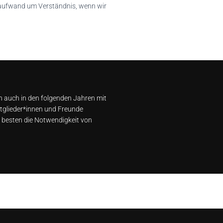
saufwand um Verständnis, wenn wir
h auch in den folgenden Jahren mit
itglieder*innen und Freunde
 besten die Notwendigkeit von